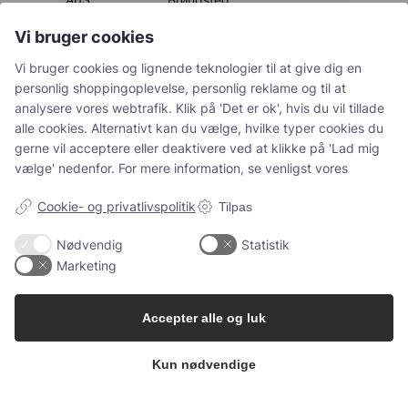
Hjorthede
Tukærvej 12,
Vi bruger cookies
8850
Bjerringbro
Planteskole
Hjorthede
Vi bruger cookies og lignende teknologier til at give dig en
Torben
Søbygårdvej
personlig shoppingoplevelse, personlig reklame og til at
8450
Hammel
Leisgaard
15
analysere vores webtrafik. Klik på 'Det er ok', hvis du vil tillade
alle cookies. Alternativt kan du vælge, hvilke typer cookies du
Lindenborg
gerne vil acceptere eller deaktivere ved at klikke på 'Lad mig
Skovselskab,
Haverslevvej
vælge' nedenfor. For mere information, se venligst vores
9510
Arden
Planteskole
13
A/S
Cookie- og privatlivspolitik
Tilpas
Fjeldgårdsvej
Mads Holm
9750
Øster Vrå
Nødvendig
Statistik
25
Marketing
Højgaards
Hejlskovvej 50
7840
Højslev
Planteskole
Accepter alle og luk
Kun nødvendige