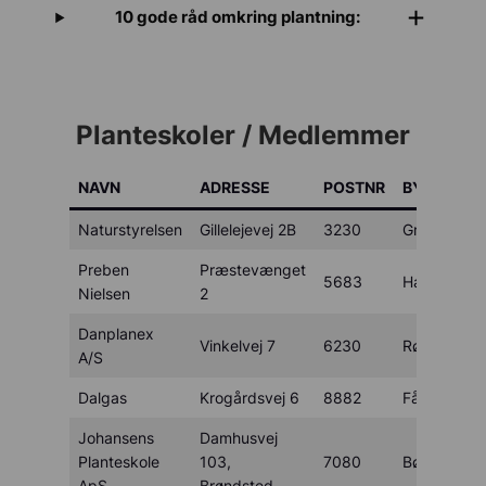
10 gode råd omkring plantning:
Planteskoler / Medlemmer
NAVN
ADRESSE
POSTNR
BY
Naturstyrelsen
Gillelejevej 2B
3230
Græsted
Preben
Præstevænget
5683
Haarby
Nielsen
2
Danplanex
Vinkelvej 7
6230
Rødekro
A/S
Dalgas
Krogårdsvej 6
8882
Fårvang
Johansens
Damhusvej
Planteskole
103,
7080
Børkop
ApS
Brøndsted