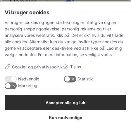
Aktiviteter
Vi bruger cookies
Netværk for Unge Ambitiøse
Vi bruger cookies og lignende teknologier til at give dig en
Danske Planteskoler er en
Gartnere
personlig shoppingoplevelse, personlig reklame og til at
brancheforening, der
analysere vores webtrafik. Klik på 'Det er ok', hvis du vil tillade
Plantestandarder
repræsenterer planteskoler i
alle cookies. Alternativt kan du vælge, hvilke typer cookies du
Danmark.
gerne vil acceptere eller deaktivere ved at klikke på 'Lad mig
Ankenævnet for
vælge' nedenfor. For mere information, se venligst vores
Planteleverancer
Adresse:
Hvidkærvej 29, 5250 Odense
Cookie- og privatlivspolitik
Tilpas
SV
Information
Erfagrupper
Nødvendig
Statistik
Marketing
Organisation
Hækplanteklubben
Salgs- og leveringsbetingelser
Skovplanteringen
Accepter alle og luk
Vedtægter for foreningen og
Seniorklub
sektionerne
Kun nødvendige
Cookiepolitik