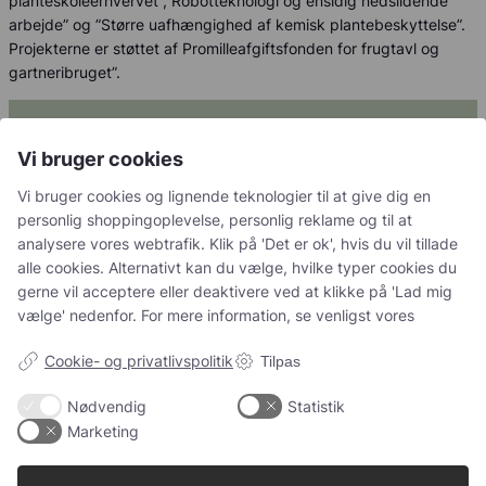
planteskoleerhvervet”, Robotteknologi og ensidig nedslidende
arbejde” og ”Større uafhængighed af kemisk plantebeskyttelse”.
Projekterne er støttet af Promilleafgiftsfonden for frugtavl og
gartneribruget”.
Navigation
Vi bruger cookies
Blog
Vi bruger cookies og lignende teknologier til at give dig en
personlig shoppingoplevelse, personlig reklame og til at
Aktiviteter
analysere vores webtrafik. Klik på 'Det er ok', hvis du vil tillade
alle cookies. Alternativt kan du vælge, hvilke typer cookies du
Netværk for Unge Ambitiøse
Danske Planteskoler er en
gerne vil acceptere eller deaktivere ved at klikke på 'Lad mig
Gartnere
brancheforening, der
vælge' nedenfor. For mere information, se venligst vores
Plantestandarder
repræsenterer planteskoler i
Cookie- og privatlivspolitik
Tilpas
Danmark.
Ankenævnet for
Planteleverancer
Adresse:
Nødvendig
Statistik
Hvidkærvej 29, 5250 Odense
Marketing
SV